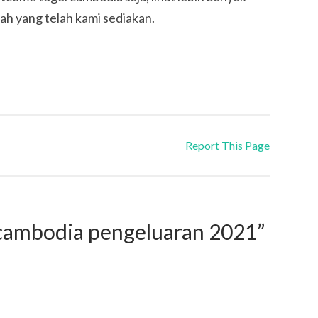
wah yang telah kami sediakan.
Report This Page
cambodia pengeluaran 2021”