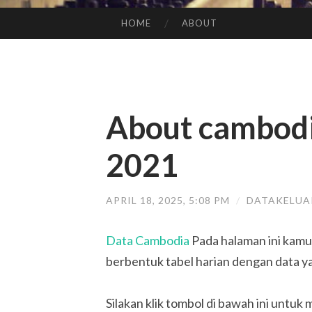
HOME
ABOUT
SKIP TO CONTENT
About cambodi
2021
APRIL 18, 2025, 5:08 PM
/
DATAKELUA
Data Cambodia
Pada halaman ini kamu 
berbentuk tabel harian dengan data y
Silakan klik tombol di bawah ini untu