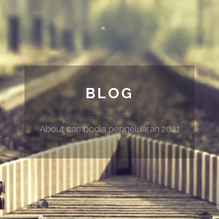
BLOG
About cambodia pengeluaran 2021