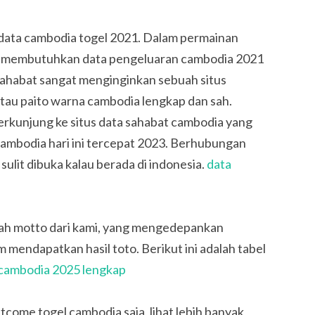
tus data cambodia togel 2021. Dalam permainan
at membutuhkan data pengeluaran cambodia 2021
 sahabat sangat menginginkan sebuah situs
atau paito warna cambodia lengkap dan sah.
erkunjung ke situs data sahabat cambodia yang
Cambodia hari ini tercepat 2023. Berhubungan
ulit dibuka kalau berada di indonesia.
data
lah motto dari kami, yang mengedepankan
 mendapatkan hasil toto. Berikut ini adalah tabel
 cambodia 2025 lengkap
come togel cambodia saja, lihat lebih banyak