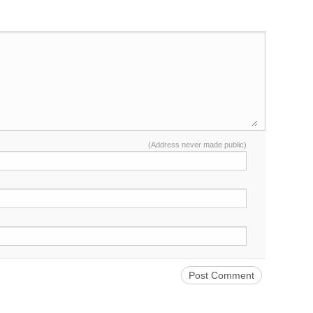
(Address never made public)