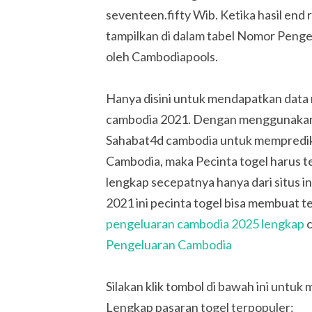
seventeen.fifty Wib. Ketika hasil end 
tampilkan di dalam tabel Nomor Pengel
oleh Cambodiapools.
Hanya disini untuk mendapatkan dat
cambodia 2021. Dengan menggunakan 
Sahabat4d cambodia untuk mempredik
Cambodia, maka Pecinta togel harus 
lengkap secepatnya hanya dari situs i
2021 ini pecinta togel bisa membuat
pengeluaran cambodia 2025 lengkap
c
Pengeluaran Cambodia
Silakan klik tombol di bawah ini untu
Lengkap pasaran togel terpopuler: